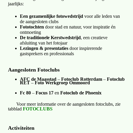
jaarlijks:
Een gezamenlijke fotowedstrijd
voor alle leden van
de aangesloten clubs
Fototochten
door stad en natuur, voor inspiratie
é
n
ontmoeting
De traditionele Kerstwedstrijd
, een creatieve
afsluiting van het fotojaar
Lezingen & presentaties
door inspirerende
gastsprekers en professionals
Aangesloten
Fotoclubs
AFC de Maasstad
–
Fotoclub Rotterdam
–
Fotoclub
RET
–
Foto Werkgroep Ommoord
Fc 80
–
Focus 17
en
Fotoclub de Phoenix
Voor meer informatie over de aangesloten fotoclubs, zie
tabblad
FOTOCLUBS
Activiteiten