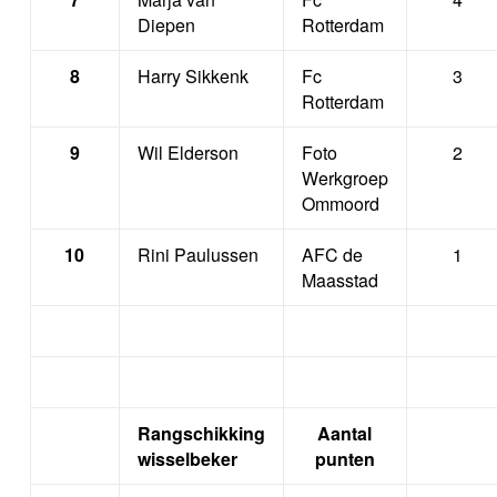
Diepen
Rotterdam
8
Harry Sikkenk
Fc
3
Rotterdam
9
Wil Elderson
Foto
2
Werkgroep
Ommoord
10
Rini Paulussen
AFC de
1
Maasstad
Rangschikking
Aantal
wisselbeker
punten