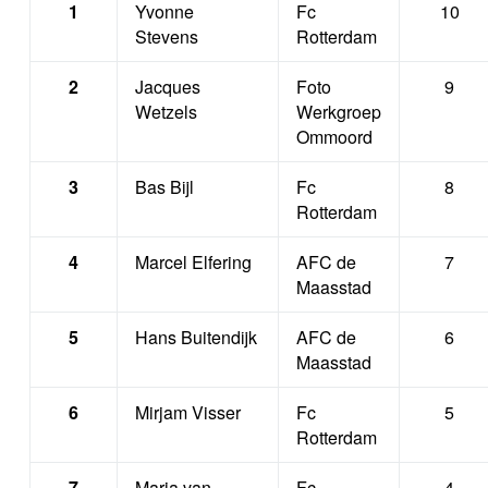
1
Yvonne
Fc
10
Stevens
Rotterdam
2
Jacques
Foto
9
Wetzels
Werkgroep
Ommoord
3
Bas Bijl
Fc
8
Rotterdam
4
Marcel Elfering
AFC de
7
Maasstad
5
Hans Buitendijk
AFC de
6
Maasstad
6
Mirjam Visser
Fc
5
Rotterdam
7
Marja van
Fc
4