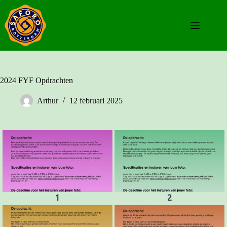
Ga
naar
de
inhoud
2024 FYF Opdrachten
Arthur
12 februari 2025
1
2