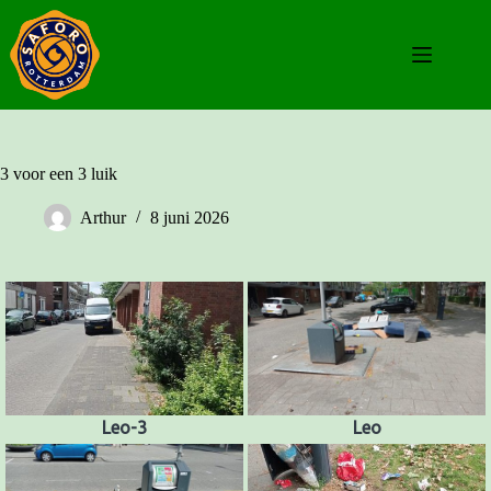
Ga
naar
de
inhoud
3 voor een 3 luik
Arthur
8 juni 2026
Leo-3
Leo