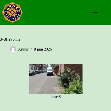
Ga
naar
de
inhoud
3v3l-Yvonne
Arthur
9 juni 2026
Leo-3