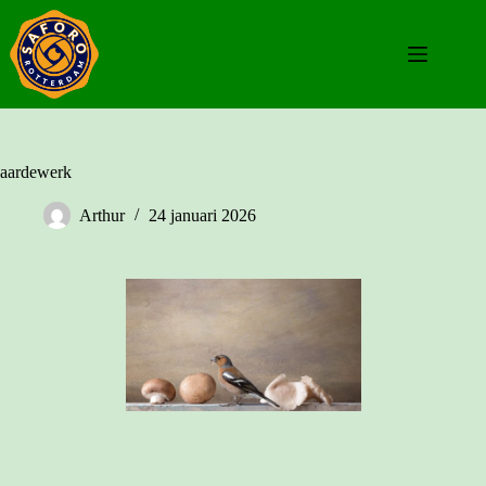
Ga
naar
de
inhoud
aardewerk
Arthur
24 januari 2026